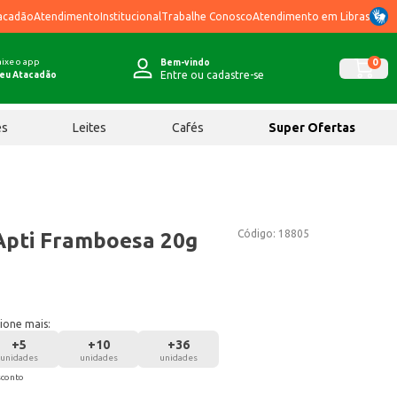
acadão
Atendimento
Institucional
Trabalhe Conosco
Atendimento em Libras
ixe o app
0
Bem-vindo
Entre ou cadastre-se
eu Atacadão
ês
Leites
Cafés
Super Ofertas
Código:
18805
Apti Framboesa 20g
ione mais:
+
5
+
10
+
36
unidades
unidades
unidades
sconto