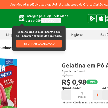
App Meu Atacadão
Nossas lojas
Folhetos
WhatsApp de Ofertas
Cartão At
Entregue pela Loja - Vila Maria
Ba
para o CEP
02170-901
M
Escolha uma loja ou informe seu
Limpeza
Chocolates
Higiene
Beb
CEP para ver ofertas da sua região
INFORMAR LOCALIZAÇÃO
 Framboesa 20g
Gelatina em Pó 
A partir de 3 unid.
R$ 1,38
R$ 0,98
-
29
%
Quantidade:
Adic
unidade
Adicione
+
2
unidade
s
e aproveite o de