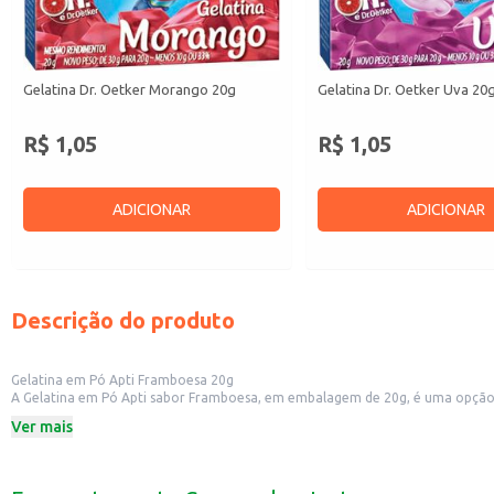
Gelatina Dr. Oetker Morango 20g
Gelatina Dr. Oetker Uva 20
R$ 1,05
R$ 1,05
ADICIONAR
ADICIONAR
Descrição do produto
Gelatina em Pó Apti Framboesa 20g
A Gelatina em Pó Apti sabor Framboesa, em embalagem de 20g, é uma opção prá
receitas.
Ver mais
Dicas de Uso:
Prepare gelatinas individuais para consumo doméstico.
Utilize em receitas de mousses e sobremesas.
Adicione a frutas picadas para criar sobremesas coloridas e saborosas.