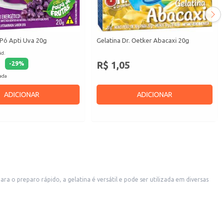
 Pó Apti Uva 20g
Gelatina Dr. Oetker Abacaxi 20g
id.
R$ 1,05
-
29
%
cada
ADICIONAR
ADICIONAR
o preparo rápido, a gelatina é versátil e pode ser utilizada em diversas