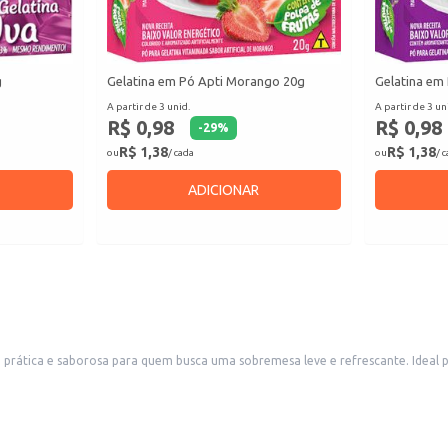
g
Gelatina em Pó Apti Morango 20g
Gelatina em
A partir de 3 unid.
A partir de 3 un
R$ 0,98
R$ 0,98
-
29
%
R$ 1,38
R$ 1,38
ou
/ cada
ou
/ 
ADICIONAR
tica e saborosa para quem busca uma sobremesa leve e refrescante. Ideal para 