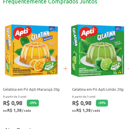
Frequentemente Comprados Juntos
Perfeita para festas e eventos, oferecendo uma opção leve e saborosa.
A Gelatina em Pó Apti Framboesa é uma escolha que combina praticidade e s
Gelatina em Pó Apti Maracujá 20g
Gelatina em Pó Apti Limão 20g
A partir de 3 unid.
A partir de 3 unid.
R$ 0,98
R$ 0,98
-
29
%
-
29
%
R$ 1,38
R$ 1,38
ou
/ cada
ou
/ cada