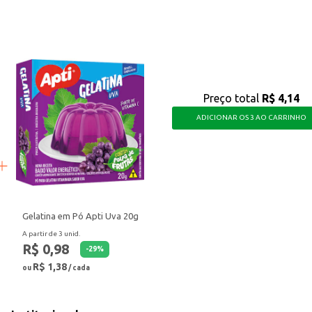
abor, sendo uma opção para quem busca uma sobremesa rápida e deliciosa.
Preço total
R$ 4,14
ADICIONAR OS 3 AO CARRINHO
Gelatina em Pó Apti Uva 20g
A partir de 3 unid.
R$ 0,98
-
29
%
R$ 1,38
ou
/ cada