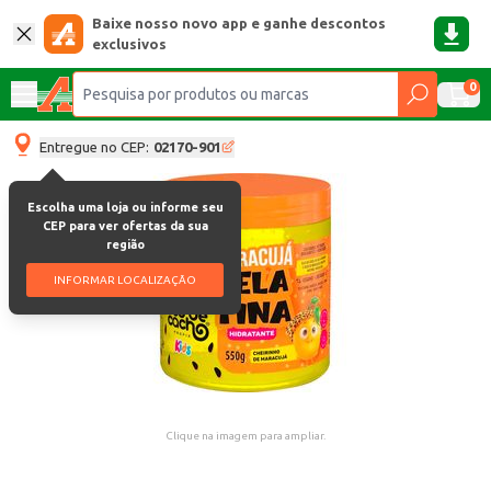
Baixe nosso novo app e ganhe descontos
exclusivos
0
Entregue no CEP:
02170-901
Escolha uma loja ou informe seu
CEP para ver ofertas da sua
região
INFORMAR LOCALIZAÇÃO
Clique na imagem para ampliar.