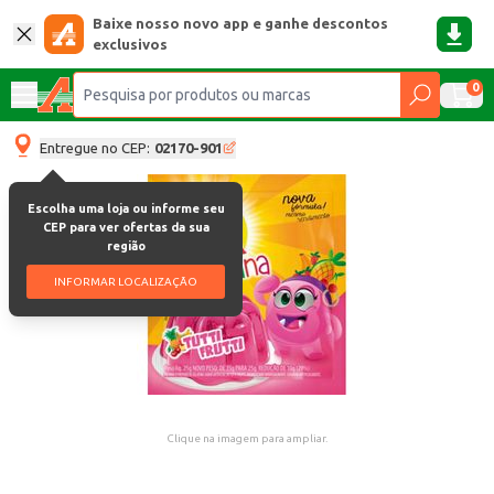
Baixe nosso novo app e ganhe descontos
exclusivos
0
Entregue no CEP:
02170-901
Escolha uma loja ou informe seu
CEP para ver ofertas da sua
região
INFORMAR LOCALIZAÇÃO
Clique na imagem para ampliar.