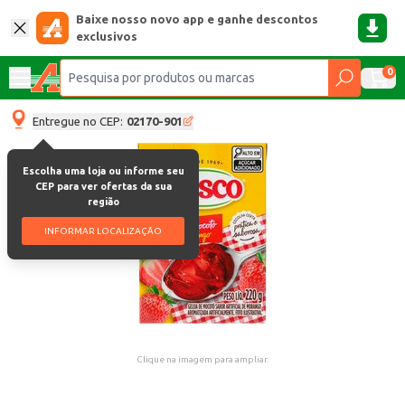
Baixe nosso novo app e ganhe descontos
exclusivos
0
Entregue no CEP:
02170-901
Escolha uma loja ou informe seu
CEP para ver ofertas da sua
região
INFORMAR LOCALIZAÇÃO
Clique na imagem para ampliar.