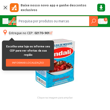
Baixe nosso novo app e ganhe descontos
exclusivos
0
Entregue no CEP:
02170-901
Escolha uma loja ou informe seu
CEP para ver ofertas da sua
região
INFORMAR LOCALIZAÇÃO
Clique na imagem para ampliar.