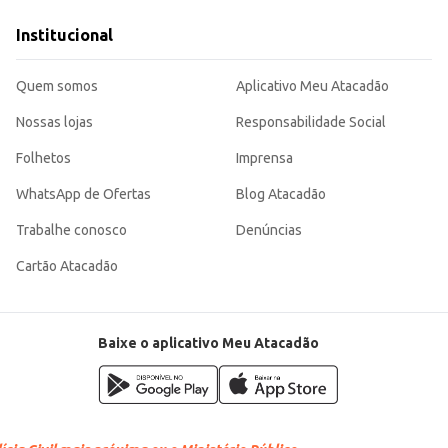
Institucional
Quem somos
Aplicativo Meu Atacadão
 o seu dia a dia, sendo uma opção versátil para diversas ocasiões.
Nossas lojas
Responsabilidade Social
Folhetos
Imprensa
WhatsApp de Ofertas
Blog Atacadão
Trabalhe conosco
Denúncias
Cartão Atacadão
Baixe o aplicativo Meu Atacadão