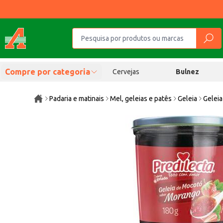
Compre por categoria
Cervejas
Bulnez
Padaria e matinais
Mel, geleias e patês
Geleia
Gelei