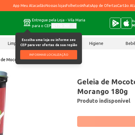
App Meu Atacadão
Nossas lojas
Folhetos
WhatsApp de Ofertas
Cartão At
Entregue pela Loja - Vila Maria
Ba
para o CEP
02170-901
M
Escolha uma loja ou informe seu
Limpeza
Chocolates
Higiene
Beb
CEP para ver ofertas da sua região
INFORMAR LOCALIZAÇÃO
a de Mocotó Predilecta Morango 180g
Geleia de Mocot
Morango 180g
Produto indisponível