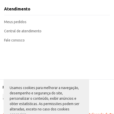
Dicas de Uso:
Acompanhamento para torradas e pães.
Atendimento
Recheio para bolos e tortas.
Ingrediente em receitas de sobremesas.
Ideal para consumo doméstico.
Meus pedidos
A Geleia de Mocotó Predilecta sabor morango oferece praticidade e sabor para
Central de atendimento
Fale conosco
Formas de pagamento
Usamos cookies para melhorar a navegação,
desempenho e segurança do site,
personalizar o conteúdo, exibir anúncios e
obter estatísticas. As permissões podem ser
alteradas, exceto no caso dos cookies