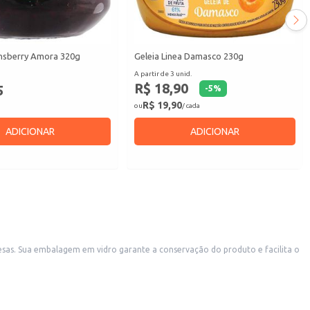
nsberry Amora 320g
Geleia Linea Damasco 230g
A partir de 3 unid.
R$ 18,90
5
-
5
%
R$ 19,90
ou
/ cada
ADICIONAR
ADICIONAR
sas. Sua embalagem em vidro garante a conservação do produto e facilita o