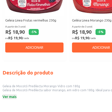
Geleia Linea Frutas vermelhas 230g
Geléia Linea Morango 230g
A partir de 3 unid.
A partir de 3 unid.
R$ 18,90
R$ 18,90
-
5
%
-
5
%
R$ 19,90
R$ 19,90
ou
/ cada
ou
/ cada
ADICIONAR
ADICIONAR
Descrição do produto
Geleia de Mocotó Predilecta Morango Vidro com 180g
Geleia de Mocotó Predilecta sabor morango, em vidro com 180g. Ideal para 
manuseio.
Ver mais
Marca: Predilecta
Peso: 180g
Sabor: Morango
Embalagem: Vidro