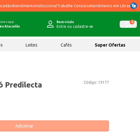
acadão
Atendimento
Institucional
Trabalhe Conosco
Atendimento em Libras
ixe o app
0
Bem-vindo
Entre ou cadastre-se
eu Atacadão
ês
Leites
Cafés
Super Ofertas
Código:
19177
ó Predilecta
Adicionar