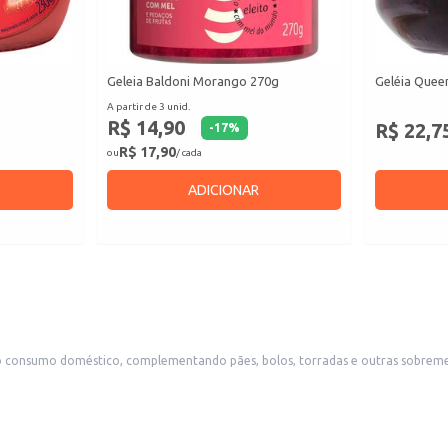
Geleia Baldoni Morango 270g
Geléia Quee
A partir de 3 unid.
R$ 14,90
R$ 22,7
-
17
%
R$ 17,90
ou
/ cada
ADICIONAR
o consumo doméstico, complementando pães, bolos, torradas e outras sobreme