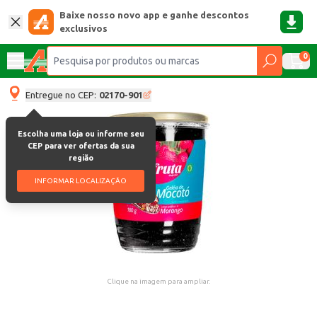
Baixe nosso novo app e ganhe descontos
exclusivos
0
Entregue no CEP:
02170-901
Escolha uma loja ou informe seu
CEP para ver ofertas da sua
região
INFORMAR LOCALIZAÇÃO
Clique na imagem para ampliar.