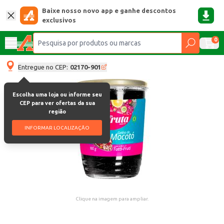
Baixe nosso novo app e ganhe descontos
exclusivos
0
Entregue no CEP:
02170-901
Escolha uma loja ou informe seu
CEP para ver ofertas da sua
região
INFORMAR LOCALIZAÇÃO
Clique na imagem para ampliar.