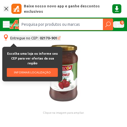
Baixe nosso novo app e ganhe descontos
exclusivos
0
Entregue no CEP:
02170-901
Escolha uma loja ou informe seu
CEP para ver ofertas da sua
região
INFORMAR LOCALIZAÇÃO
Clique na imagem para ampliar.