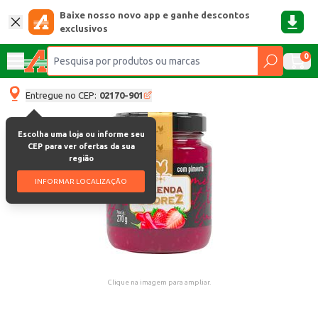
Baixe nosso novo app e ganhe descontos
exclusivos
0
Entregue no CEP:
02170-901
Escolha uma loja ou informe seu
CEP para ver ofertas da sua
região
INFORMAR LOCALIZAÇÃO
Clique na imagem para ampliar.