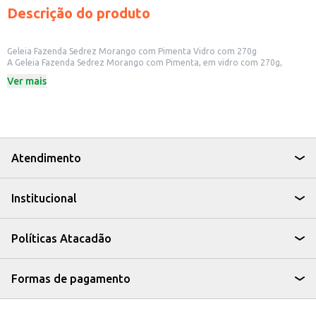
Descrição do produto
Geleia Fazenda Sedrez Morango com Pimenta Vidro com 270g
A Geleia Fazenda Sedrez Morango com Pimenta, em vidro com 270g,
oferece um sabor único e inusitado, combinando a doçura do morango
Ver mais
com o toque picante da pimenta. Ideal para quem busca um produto
diferenciado para revenda em seu estabelecimento ou para consumo
próprio.
Marca: Fazenda Sedrez
Peso: 270g
Embalagem: Vidro
Sabor: Morango com Pimenta
Atendimento
Dicas de Uso:
Acompanhamento para queijos e pães.
Ingrediente em receitas de molhos para carnes.
Institucional
Recheio para tortas e bolos.
Cobertura para iogurtes e sobremesas.
Ideal para incrementar o cardápio de cafés, restaurantes e outros
estabelecimentos comerciais.
Políticas Atacadão
A Geleia Fazenda Sedrez Morango com Pimenta proporciona uma
experiência gustativa diferenciada, agregando valor ao seu negócio ou ao
seu consumo pessoal. Sua embalagem em vidro garante a preservação da
qualidade e do sabor.
Formas de pagamento