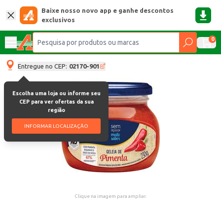
Baixe nosso novo app e ganhe descontos
exclusivos
0
Entregue no CEP:
02170-901
Escolha uma loja ou informe seu
CEP para ver ofertas da sua
região
INFORMAR LOCALIZAÇÃO
Clique na imagem para ampliar.