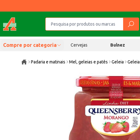
Compre por categoria
Cervejas
Bulnez
Padaria e matinais
Mel, geleias e patês
Geleia
Gelei