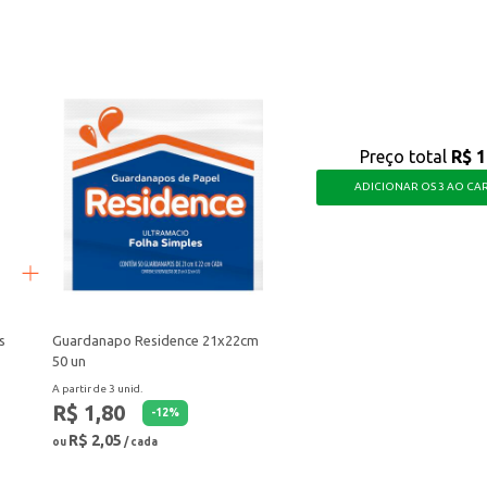
ticidade, ideal para quem busca uma opção para o dia a dia.
Preço total
R$ 1
ADICIONAR OS 3 AO CA
s
Guardanapo Residence 21x22cm
50 un
A partir de 3 unid.
R$ 1,80
-
12
%
R$ 2,05
ou
/ cada