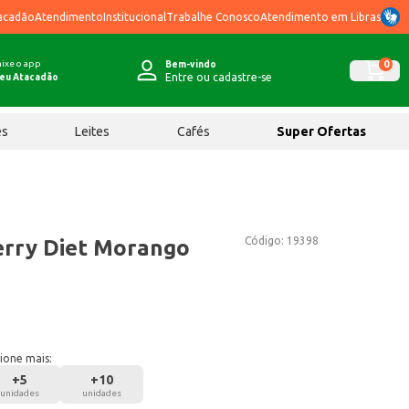
acadão
Atendimento
Institucional
Trabalhe Conosco
Atendimento em Libras
ixe o app
0
Bem-vindo
Entre ou cadastre-se
eu Atacadão
ês
Leites
Cafés
Super Ofertas
Código:
19398
erry Diet Morango
ione mais:
+
5
+
10
unidades
unidades