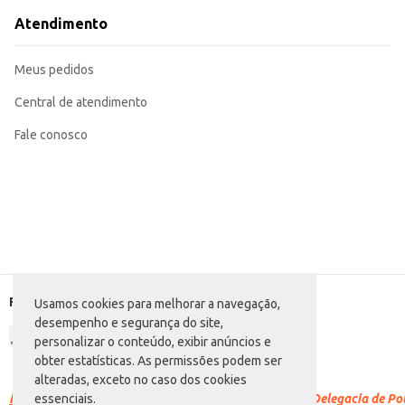
Atendimento
Meus pedidos
Central de atendimento
Fale conosco
Formas de pagamento
Usamos cookies para melhorar a navegação,
desempenho e segurança do site,
personalizar o conteúdo, exibir anúncios e
obter estatísticas. As permissões podem ser
alteradas, exceto no caso dos cookies
Racismo é crime.
Denuncie. Disque 100 ou procure a Delegacia de Polí
essenciais.