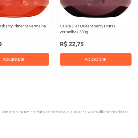
nsberry Pimenta vermelha
Geleia Diet Queensberry Frutas
vermelhas 280g
9
R$ 22,75
ADICIONAR
ADICIONAR
uem procura um produto saboroso e que se encaixe em diferentes dietas.