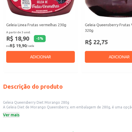
Geleia Linea Frutas vermelhas 230g
Geleia Queensberry Frutas
320g
A partir de 3 unid.
R$ 18,90
-
5
%
R$ 22,75
R$ 19,90
ou
/ cada
ADICIONAR
ADICIONAR
Descrição do produto
Geleia Queensberry Diet Morango 280g
A Geleia Diet de Morango Queensberry, em embalagem de 280g, é uma opção 
Perfeita para quem deseja um produto com sabor e praticidade.
Ver mais
Dicas de Uso:
Acompanhamento para torradas e pães no café da manhã ou lanches.
Ingrediente para receitas de sobremesas, como tortas e bolos.
Adição em iogurtes e frutas para um toque especial.