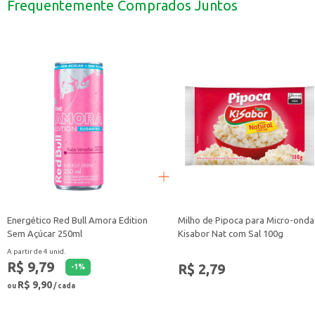
Frequentemente Comprados Juntos
Opção para quem busca um produto com menos açúcares.
A Geleia Diet de Morango Queensberry é uma escolha que combina sabor e pra
Energético Red Bull Amora Edition
Milho de Pipoca para Micro-onda
Sem Açúcar 250ml
Kisabor Nat com Sal 100g
A partir de 4 unid.
R$ 9,79
R$ 2,79
-
1
%
R$ 9,90
ou
/ cada