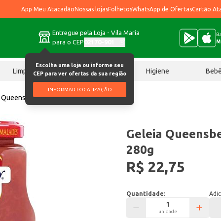
App Meu Atacadão
Nossas lojas
Folhetos
WhatsApp de Ofertas
Cartão At
Entregue pela Loja - Vila Maria
Ba
para o CEP
02170-901
M
Escolha uma loja ou informe seu
Limpeza
Chocolates
Higiene
Beb
CEP para ver ofertas da sua região
INFORMAR LOCALIZAÇÃO
a Queensberry Diet Morango 280g
Geleia Queensb
280g
R$ 22,75
Quantidade:
Adic
unidade