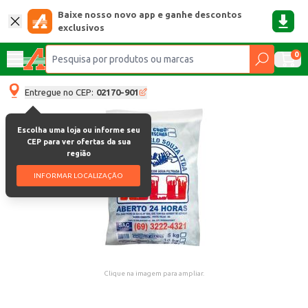
Baixe nosso novo app e ganhe descontos
exclusivos
0
Entregue no CEP:
02170-901
Escolha uma loja ou informe seu
CEP para ver ofertas da sua
região
INFORMAR LOCALIZAÇÃO
Clique na imagem para ampliar.