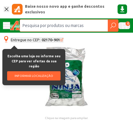
Baixe nosso novo app e ganhe descontos
exclusivos
0
Entregue no CEP:
02170-901
Escolha uma loja ou informe seu
CEP para ver ofertas da sua
região
INFORMAR LOCALIZAÇÃO
Clique na imagem para ampliar.