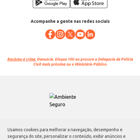
Acompanhe a gente nas redes sociais
Racismo é crime.
Denuncie. Disque 100 ou procure a Delegacia de Polícia
Civil mais próxima ou o Ministério Público.
Atacadão S.A.
Usamos cookies para melhorar a navegação, desempenho e
Avenida Morvan Dias de Figueiredo, 6169, Vila Maria, São Paulo - SP | CEP
segurança do site, personalizar o conteúdo, exibir anúncios e
02170-901 | CNPJ: 75.315.333/0001-09