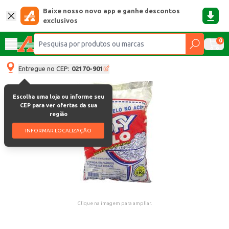
Baixe nosso novo app e ganhe descontos
exclusivos
0
Entregue no CEP:
02170-901
Escolha uma loja ou informe seu
CEP para ver ofertas da sua
região
INFORMAR LOCALIZAÇÃO
Clique na imagem para ampliar.