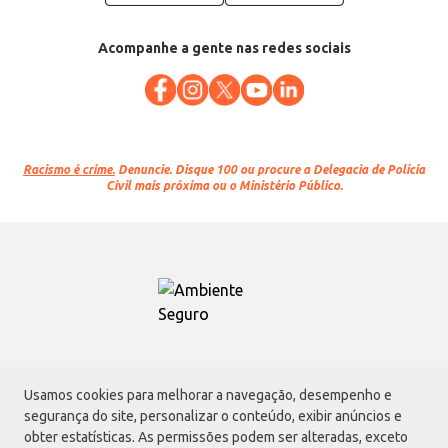
Acompanhe a gente nas redes sociais
Racismo é crime.
Denuncie. Disque 100 ou procure a Delegacia de Polícia
Civil mais próxima ou o Ministério Público.
Atacadão S.A.
Usamos cookies para melhorar a navegação, desempenho e
Avenida Morvan Dias de Figueiredo, 6169, Vila Maria, São Paulo - SP | CEP
segurança do site, personalizar o conteúdo, exibir anúncios e
02170-901 | CNPJ: 75.315.333/0001-09
obter estatísticas. As permissões podem ser alteradas, exceto