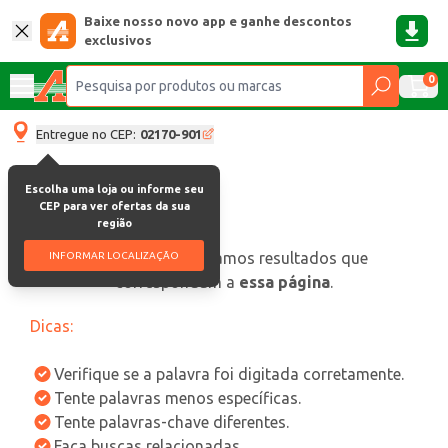
Baixe nosso novo app e ganhe descontos
exclusivos
0
Entregue no CEP:
02170-901
Escolha uma loja ou informe seu
CEP para ver ofertas da sua
região
oops, não encontramos resultados que
INFORMAR LOCALIZAÇÃO
correspondam a
essa página
.
Dicas:
Verifique se a palavra foi digitada corretamente.
Tente palavras menos específicas.
Tente palavras-chave diferentes.
Faça buscas relacionadas.