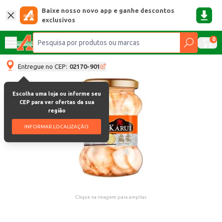
Baixe nosso novo app e ganhe descontos
exclusivos
0
Entregue no CEP:
02170-901
Escolha uma loja ou informe seu
CEP para ver ofertas da sua
região
INFORMAR LOCALIZAÇÃO
Clique na imagem para ampliar.