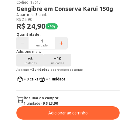
Código:
19613
Gengibre em Conserva Karui 150g
A partir de 3 unid.
R$ 25,90
R$ 24,90
-
4
%
Quantidade:
unidade
Adicione mais:
+
5
+
10
unidades
unidades
Adicione
+
2
unidade
s
e aproveite o desconto
= 0 caixa
= 1 unidade
Resumo da compra:
1
unidade
·
R$ 25,90
Adicionar ao carrinho