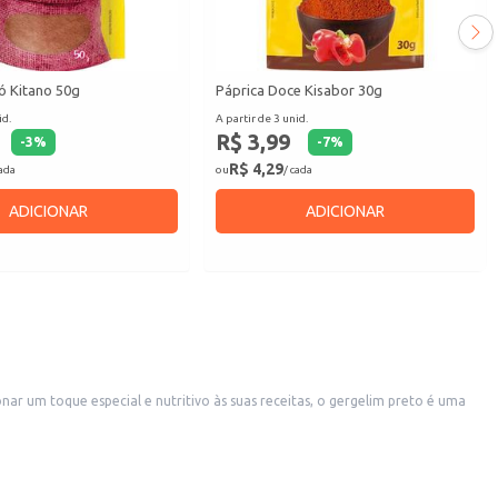
ó Kitano 50g
Páprica Doce Kisabor 30g
id.
A partir de 3 unid.
R$ 3,99
-
3
%
-
7
%
R$ 4,29
cada
ou
/ cada
ADICIONAR
ADICIONAR
nar um toque especial e nutritivo às suas receitas, o gergelim preto é uma