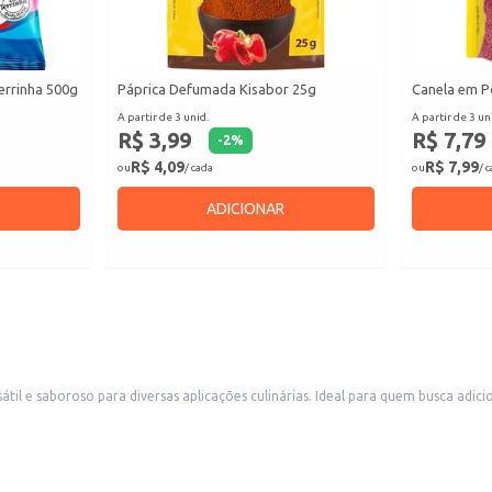
errinha 500g
Páprica Defumada Kisabor 25g
Canela em P
A partir de 3 unid.
A partir de 3 un
R$ 3,99
R$ 7,79
-
2
%
R$ 4,09
R$ 7,99
ou
/ cada
ou
/ 
ADICIONAR
il e saboroso para diversas aplicações culinárias. Ideal para quem busca adicio
e.