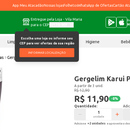
App Meu Atacadão
Nossas lojas
Folhetos
WhatsApp de Ofertas
Cartão At
Entregue pela Loja - Vila Maria
Ba
para o CEP
02170-901
M
Escolha uma loja ou informe seu
Limpeza
Chocolates
Higiene
Beb
CEP para ver ofertas da sua região
INFORMAR LOCALIZAÇÃO
ias
Gergelim Karui Preto 100g
Gergelim Karui 
A partir de 3 unid.
R$ 12,90
R$ 11,90
-
8
%
Quantidade:
Adic
unidade
Adicione
+
2
unidade
s
e aproveite o de