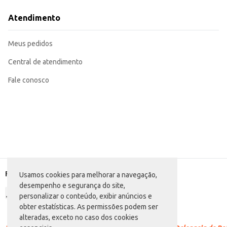
Use como ingrediente em granolas caseiras e barras de cereais.
O Gergelim Karui Preto 100g é uma escolha prática e saborosa para quem busca
Atendimento
Meus pedidos
Central de atendimento
Fale conosco
Formas de pagamento
Usamos cookies para melhorar a navegação,
desempenho e segurança do site,
personalizar o conteúdo, exibir anúncios e
obter estatísticas. As permissões podem ser
alteradas, exceto no caso dos cookies