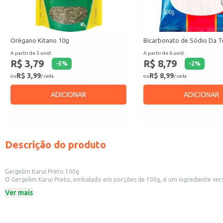
Orégano Kitano 10g
Bicarbonato de Sódio Da T
A partir de 3 unid.
A partir de 6 unid.
R$ 3,79
R$ 8,79
-
5
%
-
2
%
R$ 3,99
R$ 8,99
ou
/ cada
ou
/ cada
ADICIONAR
ADICIONAR
Descrição do produto
Gergelim Karui Preto 100g
O Gergelim Karui Preto, embalado em porções de 100g, é um ingrediente versát
excelente opção para quem trabalha com alimentos ou para uso doméstico.
Ver mais
Dicas de Uso:
Utilize para finalizar pães, bolos e tortas, agregando sabor e textura.
Adicione em saladas, proporcionando um toque crocante e um visual atraent
Incorpore em receitas de sushi e outros pratos da culinária oriental.