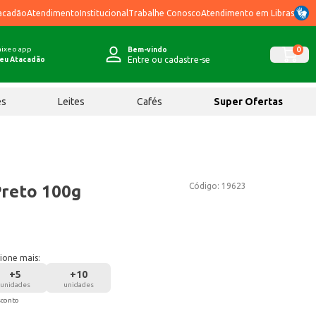
acadão
Atendimento
Institucional
Trabalhe Conosco
Atendimento em Libras
ixe o app
0
Bem-vindo
Entre ou cadastre-se
eu Atacadão
ês
Leites
Cafés
Super Ofertas
Código:
19623
Preto 100g
ione mais:
+
5
+
10
unidades
unidades
sconto