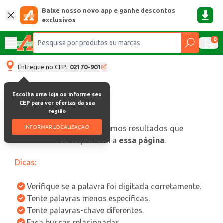
Baixe nosso novo app e ganhe descontos
exclusivos
0
Entregue no CEP:
02170-901
Escolha uma loja ou informe seu
CEP para ver ofertas da sua
região
oops, não encontramos resultados que
INFORMAR LOCALIZAÇÃO
correspondam a
essa página
.
Dicas:
Verifique se a palavra foi digitada corretamente.
Tente palavras menos específicas.
Tente palavras-chave diferentes.
Faça buscas relacionadas.