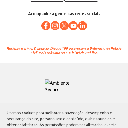
Acompanhe a gente nas redes sociais
Racismo é crime.
Denuncie. Disque 100 ou procure a Delegacia de Polícia
Civil mais próxima ou o Ministério Público.
Atacadão S.A.
Usamos cookies para melhorar a navegação, desempenho e
Avenida Morvan Dias de Figueiredo, 6169, Vila Maria, São Paulo - SP | CEP
segurança do site, personalizar o conteúdo, exibir anúncios e
02170-901 | CNPJ: 75.315.333/0001-09
obter estatísticas. As permissões podem ser alteradas, exceto