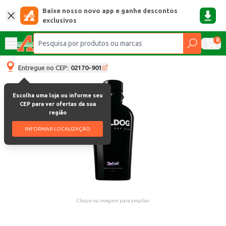
Baixe nosso novo app e ganhe descontos
exclusivos
0
Entregue no CEP:
02170-901
Escolha uma loja ou informe seu
CEP para ver ofertas da sua
região
INFORMAR LOCALIZAÇÃO
Clique na imagem para ampliar.