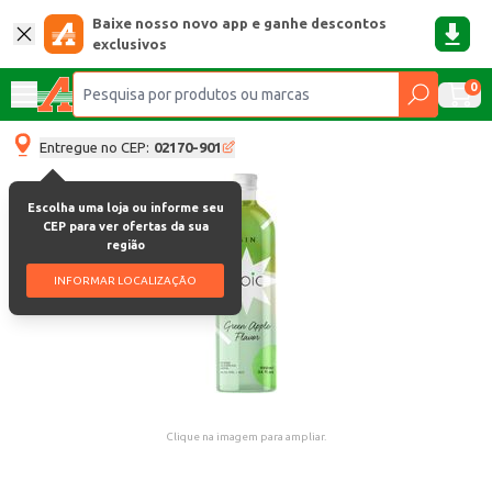
Baixe nosso novo app e ganhe descontos
exclusivos
0
Entregue no CEP:
02170-901
Escolha uma loja ou informe seu
CEP para ver ofertas da sua
região
INFORMAR LOCALIZAÇÃO
Clique na imagem para ampliar.