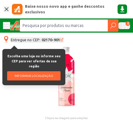
Baixe nosso novo app e ganhe descontos
exclusivos
0
Entregue no CEP:
02170-901
Escolha uma loja ou informe seu
CEP para ver ofertas da sua
região
INFORMAR LOCALIZAÇÃO
Clique na imagem para ampliar.