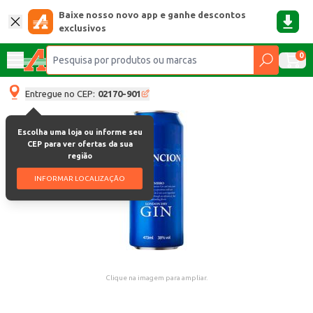
Baixe nosso novo app e ganhe descontos
exclusivos
0
Entregue no CEP:
02170-901
Escolha uma loja ou informe seu
CEP para ver ofertas da sua
região
INFORMAR LOCALIZAÇÃO
Clique na imagem para ampliar.