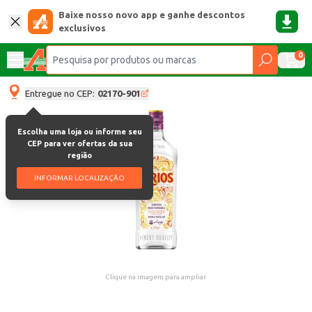
Baixe nosso novo app e ganhe descontos
exclusivos
0
Entregue no CEP:
02170-901
Escolha uma loja ou informe seu
CEP para ver ofertas da sua
região
INFORMAR LOCALIZAÇÃO
Clique na imagem para ampliar.