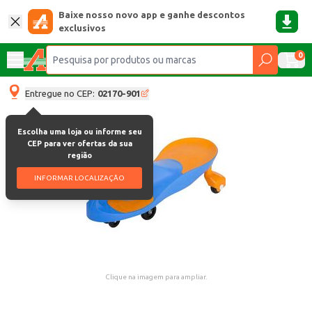
Baixe nosso novo app e ganhe descontos
exclusivos
0
Entregue no CEP:
02170-901
Escolha uma loja ou informe seu
CEP para ver ofertas da sua
região
INFORMAR LOCALIZAÇÃO
Clique na imagem para ampliar.