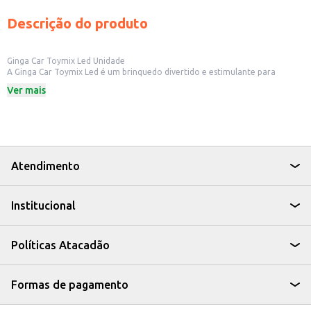
Descrição do produto
Ginga Car Toymix Led Unidade
A Ginga Car Toymix Led é um brinquedo divertido e estimulante para
crianças. Ideal para uso doméstico, proporcionando entretenimento e
Ver mais
momentos de alegria para os pequenos.
Marca: Toymix
Inclui luzes de LED.
Dicas de Uso:
Supervisione sempre as crianças durante o uso do brinquedo.
Ideal para brincadeiras em ambientes internos.
A Ginga Car Toymix Led oferece diversão e entretenimento para as
Atendimento
crianças, sendo uma opção prática e segura para o uso doméstico. Seu
design atraente e as luzes de LED garantem momentos de alegria e
imaginação.
Institucional
Políticas Atacadão
Formas de pagamento