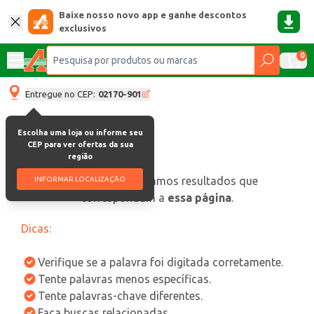
Baixe nosso novo app e ganhe descontos
exclusivos
0
Entregue no CEP:
02170-901
Escolha uma loja ou informe seu
CEP para ver ofertas da sua
região
oops, não encontramos resultados que
INFORMAR LOCALIZAÇÃO
correspondam a
essa página
.
Dicas:
Verifique se a palavra foi digitada corretamente.
Tente palavras menos específicas.
Tente palavras-chave diferentes.
Faça buscas relacionadas.