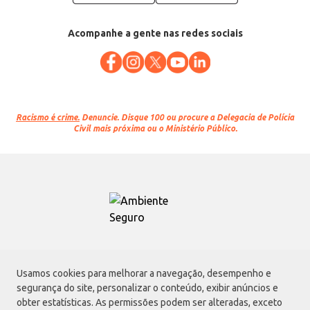
Acompanhe a gente nas redes sociais
Racismo é crime.
Denuncie. Disque 100 ou procure a Delegacia de Polícia
Civil mais próxima ou o Ministério Público.
Atacadão S.A.
Usamos cookies para melhorar a navegação, desempenho e
Avenida Morvan Dias de Figueiredo, 6169, Vila Maria, São Paulo - SP | CEP
segurança do site, personalizar o conteúdo, exibir anúncios e
02170-901 | CNPJ: 75.315.333/0001-09
obter estatísticas. As permissões podem ser alteradas, exceto