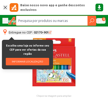
Baixe nosso novo app e ganhe descontos
exclusivos
0
Entregue no CEP:
02170-901
Escolha uma loja ou informe seu
CEP para ver ofertas da sua
região
INFORMAR LOCALIZAÇÃO
Clique na imagem para ampliar.