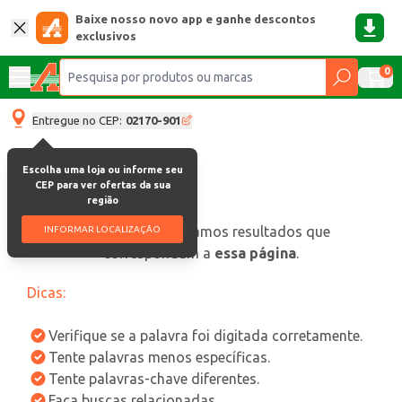
Baixe nosso novo app e ganhe descontos
exclusivos
0
Entregue no CEP:
02170-901
Escolha uma loja ou informe seu
CEP para ver ofertas da sua
região
oops, não encontramos resultados que
INFORMAR LOCALIZAÇÃO
correspondam a
essa página
.
Dicas:
Verifique se a palavra foi digitada corretamente.
Tente palavras menos específicas.
Tente palavras-chave diferentes.
Faça buscas relacionadas.