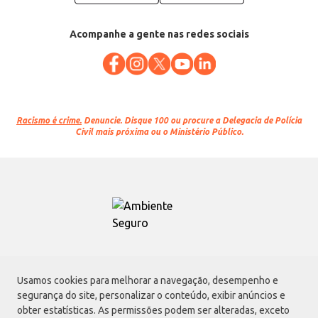
Acompanhe a gente nas redes sociais
Racismo é crime.
Denuncie. Disque 100 ou procure a Delegacia de Polícia
Civil mais próxima ou o Ministério Público.
Atacadão S.A.
Usamos cookies para melhorar a navegação, desempenho e
Avenida Morvan Dias de Figueiredo, 6169, Vila Maria, São Paulo - SP | CEP
segurança do site, personalizar o conteúdo, exibir anúncios e
02170-901 | CNPJ: 75.315.333/0001-09
obter estatísticas. As permissões podem ser alteradas, exceto