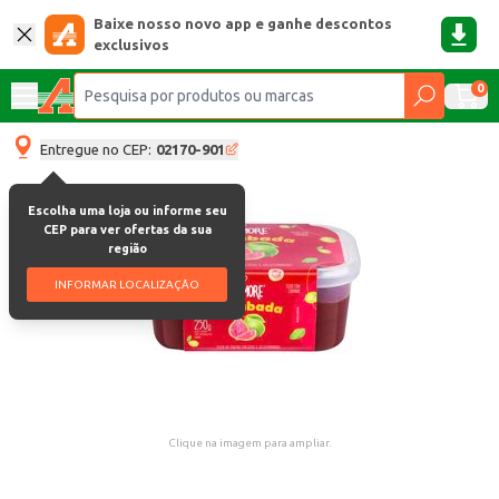
Baixe nosso novo app e ganhe descontos
exclusivos
0
Entregue no CEP:
02170-901
Escolha uma loja ou informe seu
CEP para ver ofertas da sua
região
INFORMAR LOCALIZAÇÃO
Clique na imagem para ampliar.