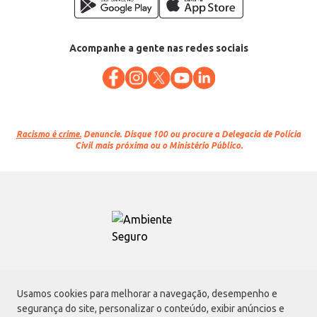
Acompanhe a gente nas redes sociais
Racismo é crime.
Denuncie. Disque 100 ou procure a Delegacia de Polícia
Civil mais próxima ou o Ministério Público.
Atacadão S.A.
Usamos cookies para melhorar a navegação, desempenho e
Avenida Morvan Dias de Figueiredo, 6169, Vila Maria, São Paulo - SP | CEP
segurança do site, personalizar o conteúdo, exibir anúncios e
02170-901 | CNPJ: 75.315.333/0001-09