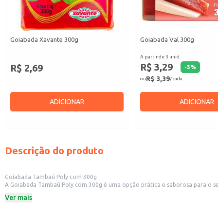
Goiabada Xavante 300g
Goiabada Val 300g
A partir de 3 unid.
R$ 3,29
R$ 2,69
-
3
%
R$ 3,39
ou
/ cada
ADICIONAR
ADICIONAR
Descrição do produto
Goiabada Tambaú Poly com 300g
A Goiabada Tambaú Poly com 300g é uma opção prática e saborosa para o se
embalagem Poly garante praticidade no manuseio e armazenamento.
Ver mais
Peso: 300g
Marca: Tambaú
Categoria: Doce de fruta