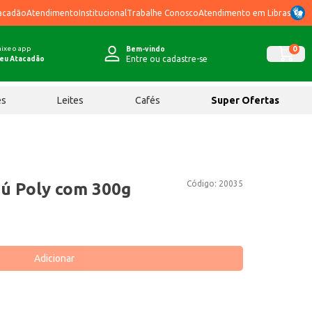
acadão
Atendimento
Institucional
Trabalhe Conosco
Atendimento em Libras
ixe o app
0
Bem-vindo
Entre ou cadastre-se
eu Atacadão
ês
Leites
Cafés
Super Ofertas
Código:
20035
ú Poly com 300g
Adicionar