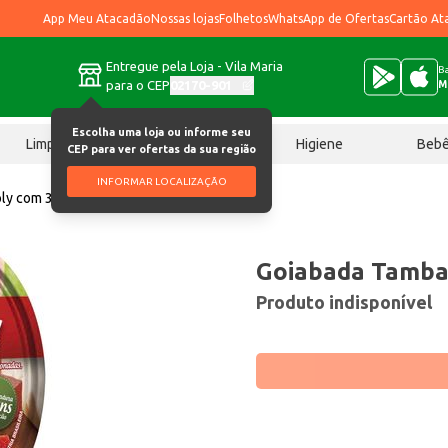
App Meu Atacadão
Nossas lojas
Folhetos
WhatsApp de Ofertas
Cartão At
Entregue pela Loja - Vila Maria
Ba
para o CEP
02170-901
M
Escolha uma loja ou informe seu
Limpeza
Chocolates
Higiene
Beb
CEP para ver ofertas da sua região
INFORMAR LOCALIZAÇÃO
oly com 300g
Goiabada Tamba
Produto indisponível