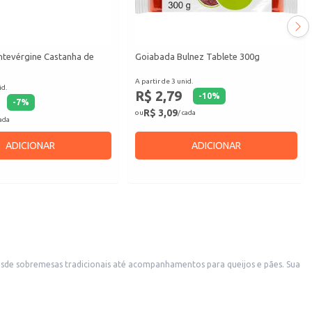
tevérgine Castanha de
Goiabada Bulnez Tablete 300g
A partir de 3 unid.
id.
R$ 2,79
-
10
%
-
7
%
R$ 3,09
ou
/ cada
cada
ADICIONAR
ADICIONAR
esde sobremesas tradicionais até acompanhamentos para queijos e pães. Sua