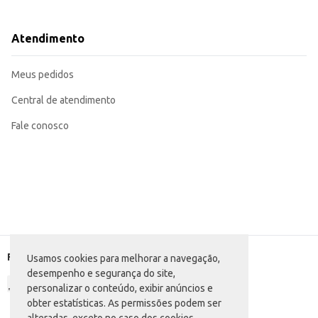
Dicas de Uso:
Sirva como acompanhamento para queijos e pães.
Utilize como ingrediente em receitas de bolos, tortas e outras sobremesas.
Atendimento
Incorpore em recheios de doces e sobremesas.
Ideal para consumo direto.
A Goiabada Tambaú Poly oferece praticidade e sabor inigualável, sendo u
Meus pedidos
rendimento.
Central de atendimento
Fale conosco
Formas de pagamento
Usamos cookies para melhorar a navegação,
desempenho e segurança do site,
personalizar o conteúdo, exibir anúncios e
obter estatísticas. As permissões podem ser