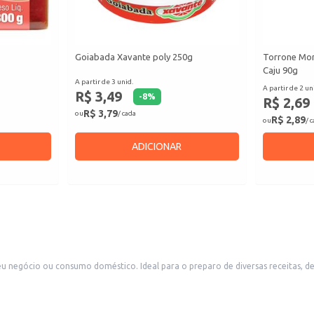
Goiabada Xavante poly 250g
Torrone Mon
Caju 90g
A partir de 3 unid.
A partir de 2 un
R$ 3,49
-
8
%
R$ 2,69
R$ 3,79
ou
/ cada
R$ 2,89
ou
/ 
ADICIONAR
u negócio ou consumo doméstico. Ideal para o preparo de diversas receitas, d