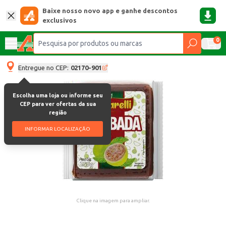
Baixe nosso novo app e ganhe descontos
exclusivos
0
Entregue no CEP:
02170-901
Escolha uma loja ou informe seu
CEP para ver ofertas da sua
região
INFORMAR LOCALIZAÇÃO
Clique na imagem para ampliar.