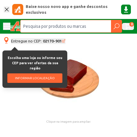
Baixe nosso novo app e ganhe descontos
exclusivos
0
Entregue no CEP:
02170-901
Escolha uma loja ou informe seu
CEP para ver ofertas da sua
região
INFORMAR LOCALIZAÇÃO
Clique na imagem para ampliar.