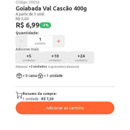
Código:
20054
Goiabada Val Cascão 400g
A partir de 3 unid.
R$ 7,20
R$ 6,99
-
3
%
Quantidade:
unidade
Adicione mais:
+
5
+
10
+
24
unidades
unidades
unidades
Adicione
+
2
unidade
s
e aproveite o desconto
= 0 caixa
= 1 unidade
Resumo da compra:
1
unidade
·
R$ 7,20
Adicionar ao carrinho