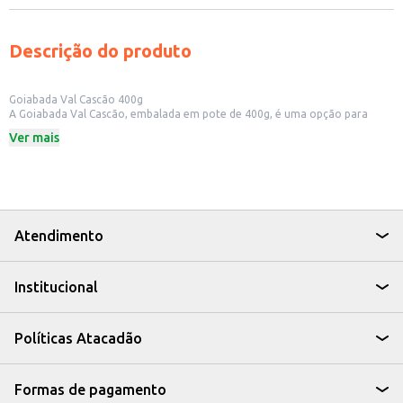
Descrição do produto
Goiabada Val Cascão 400g
A Goiabada Val Cascão, embalada em pote de 400g, é uma opção para
quem busca o sabor tradicional da goiaba. Ideal para consumo em casa, a
Ver mais
goiabada pode ser utilizada de diversas formas, seja pura, acompanhada de
queijo, ou como ingrediente em receitas.
Dicas de Uso:
Acompanhamento clássico para queijos, como queijo minas.
Ingrediente para bolos, tortas e outras sobremesas.
Opção para lanches e sobremesas rápidas.
A Goiabada Val Cascão é uma escolha prática e saborosa para ter sempre à
Atendimento
mão, seja para consumo próprio ou para oferecer aos seus clientes em
pequenos comércios.
Institucional
Políticas Atacadão
Formas de pagamento