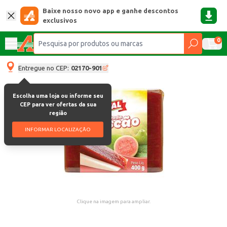
Baixe nosso novo app e ganhe descontos
exclusivos
0
Entregue no CEP:
02170-901
Escolha uma loja ou informe seu
CEP para ver ofertas da sua
região
INFORMAR LOCALIZAÇÃO
Clique na imagem para ampliar.