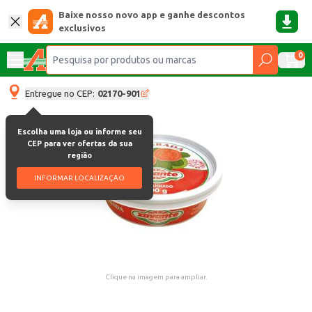
Baixe nosso novo app e ganhe descontos
exclusivos
0
Entregue no CEP:
02170-901
Escolha uma loja ou informe seu
CEP para ver ofertas da sua
região
INFORMAR LOCALIZAÇÃO
Clique na imagem para ampliar.