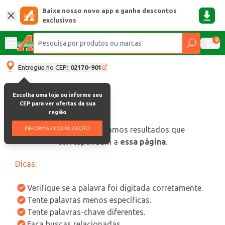
Baixe nosso novo app e ganhe descontos
exclusivos
0
Entregue no CEP:
02170-901
Escolha uma loja ou informe seu
CEP para ver ofertas da sua
região
oops, não encontramos resultados que
INFORMAR LOCALIZAÇÃO
correspondam a
essa página
.
Dicas:
Verifique se a palavra foi digitada corretamente.
Tente palavras menos específicas.
Tente palavras-chave diferentes.
Faça buscas relacionadas.