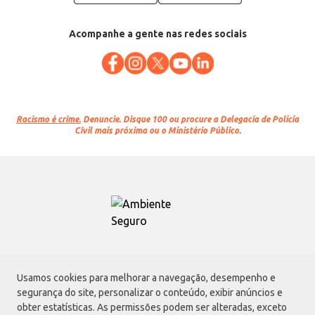
Acompanhe a gente nas redes sociais
Racismo é crime.
Denuncie. Disque 100 ou procure a Delegacia de Polícia
Civil mais próxima ou o Ministério Público.
Atacadão S.A.
Usamos cookies para melhorar a navegação, desempenho e
Avenida Morvan Dias de Figueiredo, 6169, Vila Maria, São Paulo - SP | CEP
segurança do site, personalizar o conteúdo, exibir anúncios e
02170-901 | CNPJ: 75.315.333/0001-09
obter estatísticas. As permissões podem ser alteradas, exceto