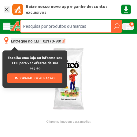
Baixe nosso novo app e ganhe descontos
exclusivos
0
Entregue no CEP:
02170-901
Escolha uma loja ou informe seu
CEP para ver ofertas da sua
região
INFORMAR LOCALIZAÇÃO
Clique na imagem para ampliar.