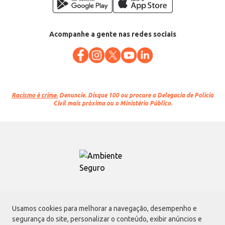
Acompanhe a gente nas redes sociais
Racismo é crime.
Denuncie. Disque 100 ou procure a Delegacia de Polícia
Civil mais próxima ou o Ministério Público.
Atacadão S.A.
Usamos cookies para melhorar a navegação, desempenho e
Avenida Morvan Dias de Figueiredo, 6169, Vila Maria, São Paulo - SP | CEP
segurança do site, personalizar o conteúdo, exibir anúncios e
02170-901 | CNPJ: 75.315.333/0001-09