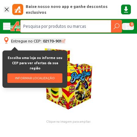
Baixe nosso novo app e ganhe descontos
exclusivos
0
Entregue no CEP:
02170-901
Escolha uma loja ou informe seu
CEP para ver ofertas da sua
região
INFORMAR LOCALIZAÇÃO
Clique na imagem para ampliar.