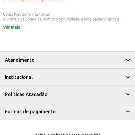
Goma Kids Zone Fita 15g un
A Goma Kids Zone Fita, com 15g por unidade, é uma opção prática e
saborosa para quem busca um doce para consumo individual. Ideal para ter
Ver mais
sempre à mão, seja em casa, na escola ou em estabelecimentos comerciais
que buscam oferecer opções de guloseimas aos seus clientes.
Dicas de Uso:
Perfeita para lanches rápidos e para levar na lancheira.
Uma boa opção para revenda em pequenos comércios, como mercados e
lojas de conveniência.
Pode ser oferecida em festas e eventos infantis.
Atendimento
A Goma Kids Zone Fita é uma escolha simples e gostosa para quem aprecia
o sabor da goma de mascar, oferecendo uma alternativa prática para
diversos momentos do dia a dia.
Institucional
Políticas Atacadão
Formas de pagamento