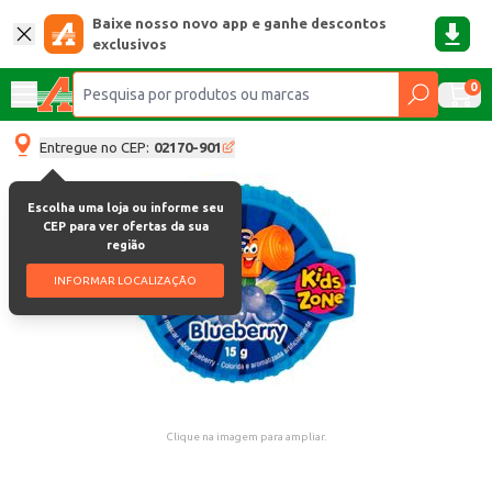
Baixe nosso novo app e ganhe descontos
exclusivos
0
Entregue no CEP:
02170-901
Escolha uma loja ou informe seu
CEP para ver ofertas da sua
região
INFORMAR LOCALIZAÇÃO
Clique na imagem para ampliar.