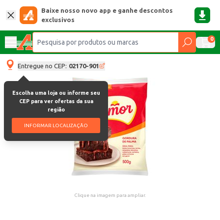
Baixe nosso novo app e ganhe descontos
exclusivos
0
Entregue no CEP:
02170-901
Escolha uma loja ou informe seu
CEP para ver ofertas da sua
região
INFORMAR LOCALIZAÇÃO
Clique na imagem para ampliar.