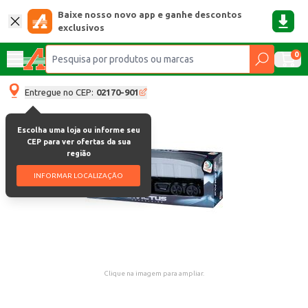
Baixe nosso novo app e ganhe descontos
exclusivos
0
Entregue no CEP:
02170-901
Escolha uma loja ou informe seu
CEP para ver ofertas da sua
região
INFORMAR LOCALIZAÇÃO
Clique na imagem para ampliar.