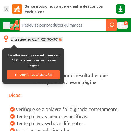
Baixe nosso novo app e ganhe descontos
exclusivos
0
Entregue no CEP:
02170-901
Escolha uma loja ou informe seu
CEP para ver ofertas da sua
região
oops, não encontramos resultados que
INFORMAR LOCALIZAÇÃO
correspondam a
essa página
.
Dicas:
Verifique se a palavra foi digitada corretamente.
Tente palavras menos específicas.
Tente palavras-chave diferentes.
Faça buscas relacionadas.