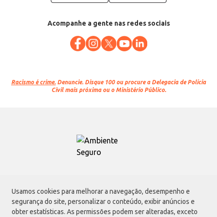
Acompanhe a gente nas redes sociais
Racismo é crime.
Denuncie. Disque 100 ou procure a Delegacia de Polícia
Civil mais próxima ou o Ministério Público.
Atacadão S.A.
Usamos cookies para melhorar a navegação, desempenho e
Avenida Morvan Dias de Figueiredo, 6169, Vila Maria, São Paulo - SP | CEP
segurança do site, personalizar o conteúdo, exibir anúncios e
02170-901 | CNPJ: 75.315.333/0001-09
obter estatísticas. As permissões podem ser alteradas, exceto