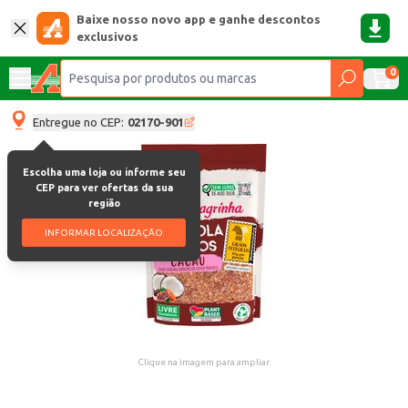
Baixe nosso novo app e ganhe descontos
exclusivos
0
Entregue no CEP:
02170-901
Escolha uma loja ou informe seu
CEP para ver ofertas da sua
região
INFORMAR LOCALIZAÇÃO
Clique na imagem para ampliar.