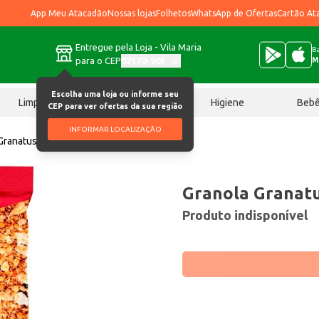
App Meu Atacadão
Nossas lojas
Folhetos
WhatsApp de Ofertas
Cartão At
Entregue pela Loja - Vila Maria
Ba
para o CEP
02170-901
M
Escolha uma loja ou informe seu
Limpeza
Chocolates
Higiene
Beb
CEP para ver ofertas da sua região
INFORMAR LOCALIZAÇÃO
Granatus Original 250g
Granola Granatu
Produto indisponível