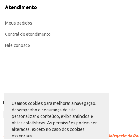
Atendimento
Meus pedidos
Central de atendimento
Fale conosco
Formas de pagamento
Usamos cookies para melhorar a navegação,
desempenho e segurança do site,
personalizar o conteúdo, exibir anúncios e
obter estatísticas. As permissões podem ser
alteradas, exceto no caso dos cookies
Racismo é crime.
Denuncie. Disque 100 ou procure a Delegacia de Polí
essenciais.