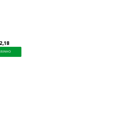
 dia a dia.
2,18
RRINHO