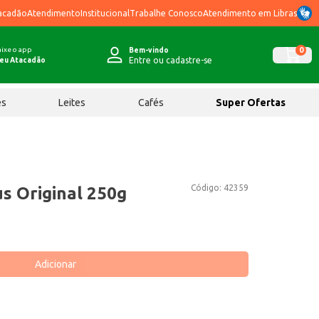
acadão
Atendimento
Institucional
Trabalhe Conosco
Atendimento em Libras
ixe o app
0
Bem-vindo
Entre ou cadastre-se
eu Atacadão
ês
Leites
Cafés
Super Ofertas
Código:
42359
s Original 250g
Adicionar