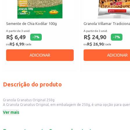
Semente de Chia Kodilar 100g
Granola Villamar Tradicion
A partir de 3 unid.
A partir de 3 unid.
R$ 6,49
R$ 24,90
-
7
%
-
7
%
R$ 6,99
R$ 26,90
ou
/ cada
ou
/ cada
ADICIONAR
ADICIONAR
Descrição do produto
Granola Granatus Original 250g
A Granola Granatus Original, em embalagem de 250g, é uma opção para quem b
de estabelecimentos comerciais, como padarias e lanchonetes, ou para ter e
Ver mais
Dicas de uso:
Adicione ao iogurte ou leite para um café da manhã nutritivo.
Use como cobertura para frutas e sobremesas.
Leve para o trabalho ou academia como um lanche prático.