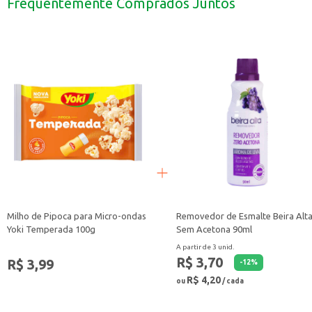
Frequentemente Comprados Juntos
Incorpore em receitas de bolos, biscoitos e barras de cereais.
A Granola Granatus Original é uma escolha versátil e pode ser um complement
Milho de Pipoca para Micro-ondas
Removedor de Esmalte Beira Alt
Yoki Temperada 100g
Sem Acetona 90ml
A partir de 3 unid.
R$ 3,70
R$ 3,99
-
12
%
R$ 4,20
ou
/ cada