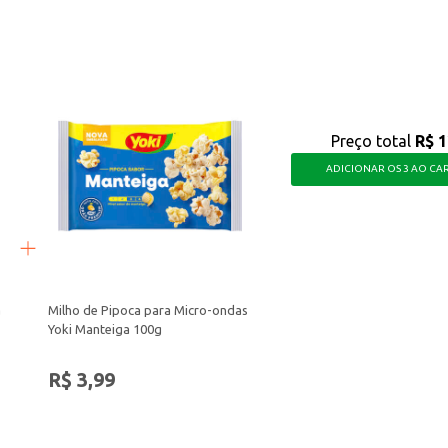
o para uma alimentação equilibrada, oferecendo praticidade e sabor para o seu
Preço total
R$ 1
ADICIONAR OS 3 AO CA
a
Milho de Pipoca para Micro-ondas
Yoki Manteiga 100g
R$ 3,99