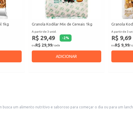
al 1kg
Granola Kodilar Mix de Cereais 1kg
Granola Kod
A partir de 3 unid.
A partir de 3 un
R$ 29,49
R$ 9,69
-
2
%
R$ 29,99
R$ 9,99
ou
/ cada
ou
/ 
ADICIONAR
usca um alimento nutritivo e saboroso para começar o dia ou para um lanche 
m casa.