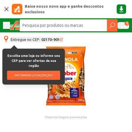
Baixe nosso novo app e ganhe descontos
exclusivos
0
Entregue no CEP:
02170-901
Escolha uma loja ou informe seu
CEP para ver ofertas da sua
região
INFORMAR LOCALIZAÇÃO
Clique na imagem para ampliar.