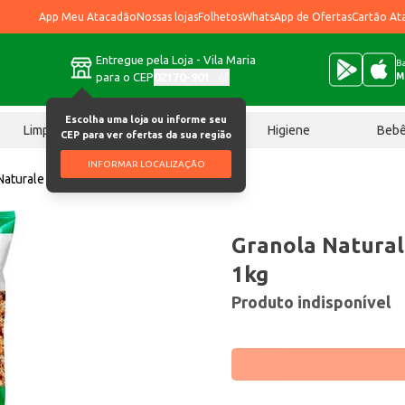
App Meu Atacadão
Nossas lojas
Folhetos
WhatsApp de Ofertas
Cartão At
Entregue pela Loja - Vila Maria
Ba
para o CEP
02170-901
M
Escolha uma loja ou informe seu
Limpeza
Chocolates
Higiene
Beb
CEP para ver ofertas da sua região
INFORMAR LOCALIZAÇÃO
Naturale Cereais e Frutas 1kg
Granola Natural
1kg
Produto indisponível