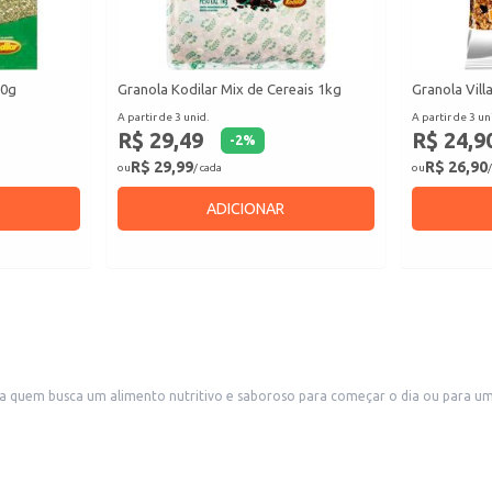
00g
Granola Kodilar Mix de Cereais 1kg
Granola Vill
A partir de 3 unid.
A partir de 3 un
R$ 29,49
R$ 24,9
-
2
%
R$ 29,99
R$ 26,90
ou
/ cada
ou
/
ADICIONAR
 quem busca um alimento nutritivo e saboroso para começar o dia ou para um 
riedade de texturas e sabores.
o pura.
á-la em receitas ou como um item para venda.