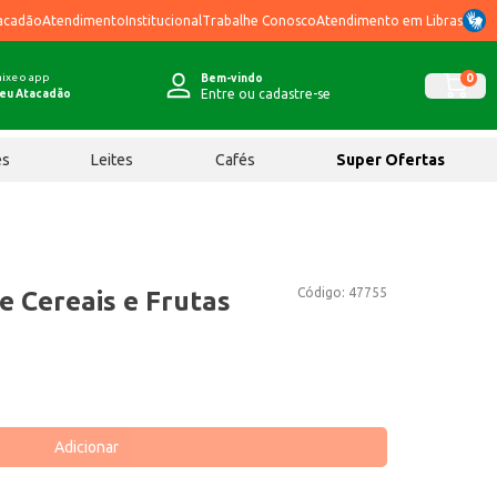
acadão
Atendimento
Institucional
Trabalhe Conosco
Atendimento em Libras
ixe o app
0
Bem-vindo
Entre ou cadastre-se
eu Atacadão
ês
Leites
Cafés
Super Ofertas
Código:
47755
e Cereais e Frutas
Adicionar