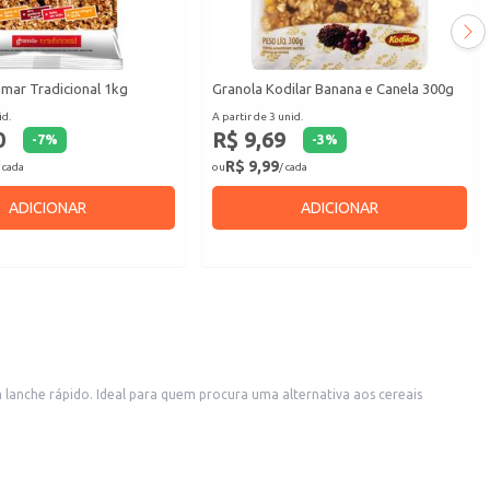
amar Tradicional 1kg
Granola Kodilar Banana e Canela 300g
id.
A partir de 3 unid.
0
R$ 9,69
-
7
%
-
3
%
R$ 9,99
 cada
ou
/ cada
ADICIONAR
ADICIONAR
lanche rápido. Ideal para quem procura uma alternativa aos cereais