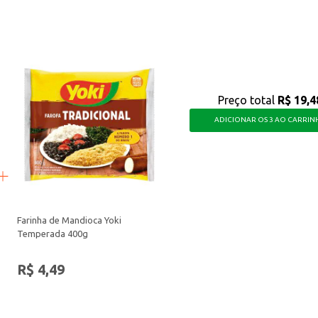
oso.
or.
uem busca uma alimentação equilibrada, oferecendo uma combinação de ingredie
Preço total
R$ 19,4
ADICIONAR OS 3 AO CARRIN
Farinha de Mandioca Yoki
Temperada 400g
R$ 4,49