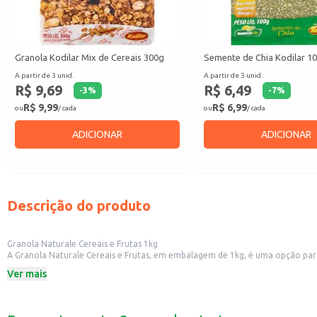
Granola Kodilar Mix de Cereais 300g
Semente de Chia Kodilar 1
A partir de 3 unid.
A partir de 3 unid.
R$ 9,69
R$ 6,49
-
3
%
-
7
%
R$ 9,99
R$ 6,99
ou
/ cada
ou
/ cada
ADICIONAR
ADICIONAR
Descrição do produto
Granola Naturale Cereais e Frutas 1kg
A Granola Naturale Cereais e Frutas, em embalagem de 1kg, é uma opção para
tradicionais, a granola combina diversos cereais e frutas, oferecendo uma va
Ver mais
A Granola Naturale é uma escolha versátil, adequada para:
Consumo doméstico, adicionando a iogurtes, frutas, vitaminas ou consumind
Estabelecimentos comerciais como padarias e lanchonetes, que podem utiliz
Dicas de Uso: