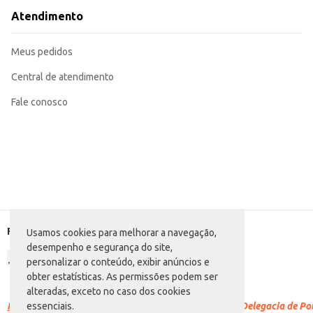
Atendimento
Meus pedidos
Central de atendimento
Fale conosco
Formas de pagamento
Usamos cookies para melhorar a navegação,
desempenho e segurança do site,
personalizar o conteúdo, exibir anúncios e
obter estatísticas. As permissões podem ser
alteradas, exceto no caso dos cookies
Racismo é crime.
Denuncie. Disque 100 ou procure a Delegacia de Polí
essenciais.