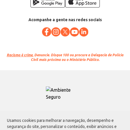
Acompanhe a gente nas redes sociais
Racismo é crime.
Denuncie. Disque 100 ou procure a Delegacia de Polícia
Civil mais próxima ou o Ministério Público.
Atacadão S.A.
Usamos cookies para melhorar a navegação, desempenho e
Avenida Morvan Dias de Figueiredo, 6169, Vila Maria, São Paulo - SP | CEP
segurança do site, personalizar o conteúdo, exibir anúncios e
02170-901 | CNPJ: 75.315.333/0001-09