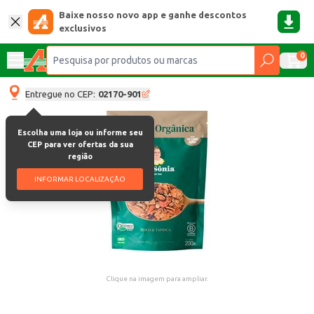
Baixe nosso novo app e ganhe descontos
exclusivos
0
Entregue no CEP:
02170-901
Escolha uma loja ou informe seu
CEP para ver ofertas da sua
região
INFORMAR LOCALIZAÇÃO
Clique na imagem para ampliar.