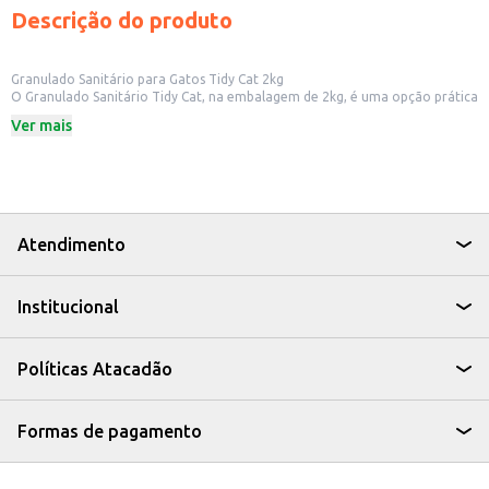
Descrição do produto
Granulado Sanitário para Gatos Tidy Cat 2kg
O Granulado Sanitário Tidy Cat, na embalagem de 2kg, é uma opção prática
para quem busca manter a higiene e o bem-estar do seu gato. Ideal para
Ver mais
uso doméstico, este produto ajuda a controlar odores e absorver a urina,
mantendo a caixa de areia limpa por mais tempo.
Dicas de Uso:
Coloque uma camada de aproximadamente 5 a 7 cm de granulado na caixa
de areia.
Remova os resíduos sólidos diariamente para manter a higiene.
Complete a caixa com granulado novo conforme necessário.
Atendimento
Troque toda a areia da caixa a cada 2 ou 3 semanas, dependendo do uso e
da quantidade de gatos.
Com o Granulado Sanitário Tidy Cat, você garante um ambiente mais limpo
Institucional
e agradável para seu gato, além de facilitar a rotina de limpeza da sua casa.
Políticas Atacadão
Formas de pagamento