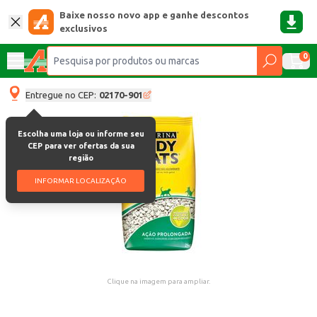
Baixe nosso novo app e ganhe descontos
exclusivos
0
Entregue no CEP:
02170-901
Escolha uma loja ou informe seu
CEP para ver ofertas da sua
região
INFORMAR LOCALIZAÇÃO
Clique na imagem para ampliar.