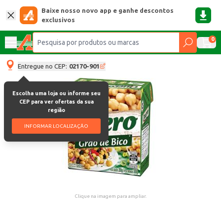
Baixe nosso novo app e ganhe descontos
exclusivos
0
Entregue no CEP:
02170-901
Escolha uma loja ou informe seu
CEP para ver ofertas da sua
região
INFORMAR LOCALIZAÇÃO
Clique na imagem para ampliar.