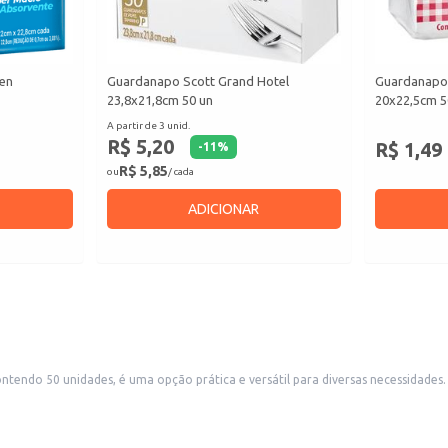
hen
Guardanapo Scott Grand Hotel
Guardanapo 
23,8x21,8cm 50 un
20x22,5cm 5
A partir de 3 unid.
R$ 5,20
R$ 1,49
-
11
%
R$ 5,85
ou
/ cada
ADICIONAR
ndo 50 unidades, é uma opção prática e versátil para diversas necessidades.