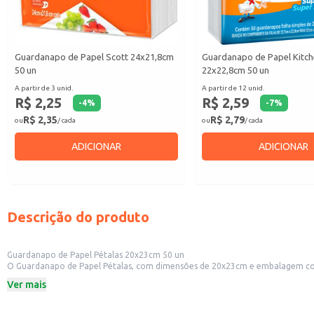
Guardanapo de Papel Scott 24x21,8cm
Guardanapo de Papel Kitc
50 un
22x22,8cm 50 un
A partir de 3 unid.
A partir de 12 unid.
R$ 2,25
R$ 2,59
-
4
%
-
7
%
R$ 2,35
R$ 2,79
ou
/ cada
ou
/ cada
ADICIONAR
ADICIONAR
Descrição do produto
Guardanapo de Papel Pétalas 20x23cm 50 un
O Guardanapo de Papel Pétalas, com dimensões de 20x23cm e embalagem conte
lanchonetes e bares, bem como para uso doméstico em refeições e eventos.
Ver mais
Dicas de Uso:
Perfeito para acompanhar refeições em restaurantes e lanchonetes.
Ideal para eventos e festas, oferecendo praticidade aos convidados.