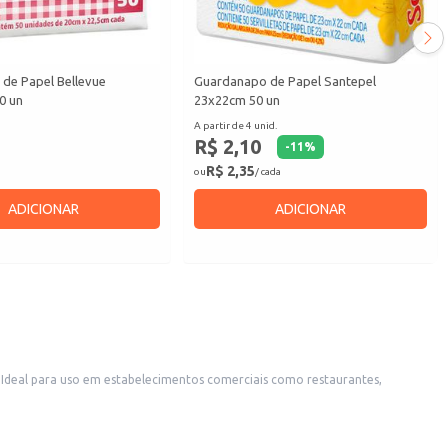
de Papel Bellevue
Guardanapo de Papel Santepel
0 un
23x22cm 50 un
A partir de 4 unid.
R$ 2,10
-
11
%
R$ 2,35
ou
/ cada
ADICIONAR
ADICIONAR
 Ideal para uso em estabelecimentos comerciais como restaurantes,