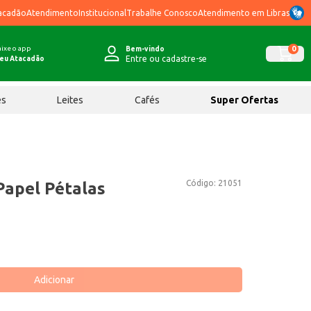
acadão
Atendimento
Institucional
Trabalhe Conosco
Atendimento em Libras
ixe o app
0
Bem-vindo
Entre ou cadastre-se
eu Atacadão
ês
Leites
Cafés
Super Ofertas
Código:
21051
apel Pétalas
Adicionar