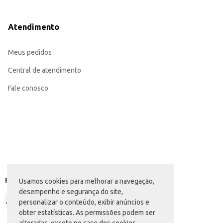
Uma escolha para uso diário em casa, proporcionando higiene e conforto.
Os guardanapos Pétalas são uma solução simples e eficiente para manter a h
Atendimento
Meus pedidos
Central de atendimento
Fale conosco
Formas de pagamento
Usamos cookies para melhorar a navegação,
desempenho e segurança do site,
personalizar o conteúdo, exibir anúncios e
obter estatísticas. As permissões podem ser