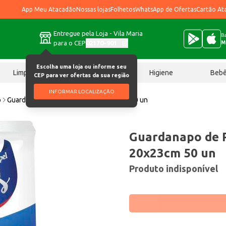
App Meu Atacadão
Nossas lojas
Folhetos
WhatsApp de Ofertas
Cartão At
Entregue pela Loja - Vila Maria
Ba
para o CEP
02170-901
M
Escolha uma loja ou informe seu
Limpeza
Chocolates
Higiene
Beb
CEP para ver ofertas da sua região
INFORMAR LOCALIZAÇÃO
o
Guardanapo de Papel Pétalas 20x23cm 50 un
Guardanapo de P
20x23cm 50 un
Produto indisponível