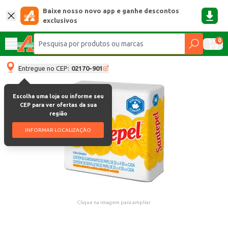
Baixe nosso novo app e ganhe descontos
exclusivos
0
Entregue no CEP:
02170-901
Escolha uma loja ou informe seu
CEP para ver ofertas da sua
região
INFORMAR LOCALIZAÇÃO
Clique na imagem para ampliar.