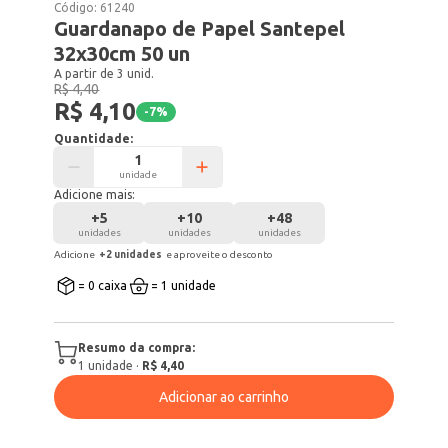
Código:
61240
Guardanapo de Papel Santepel
32x30cm 50 un
A partir de 3 unid.
R$ 4,40
R$ 4,10
-
7
%
Quantidade:
unidade
Adicione mais:
+
5
+
10
+
48
unidades
unidades
unidades
Adicione
+
2
unidade
s
e aproveite o desconto
= 0 caixa
= 1 unidade
Resumo da compra:
1
unidade
·
R$ 4,40
Adicionar ao carrinho